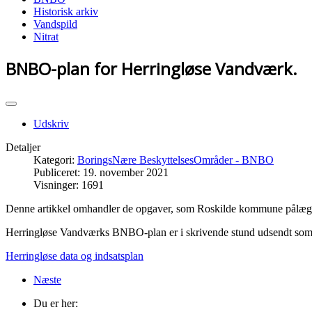
Historisk arkiv
Vandspild
Nitrat
BNBO-plan for Herringløse Vandværk.
Udskriv
Detaljer
Kategori:
BoringsNære BeskyttelsesOmråder - BNBO
Publiceret: 19. november 2021
Visninger: 1691
Denne artikkel omhandler de opgaver, som Roskilde kommune pålægg
Herringløse Vandværks BNBO-plan er i skrivende stund udsendt som u
Herringløse data og indsatsplan
Næste
Du er her: