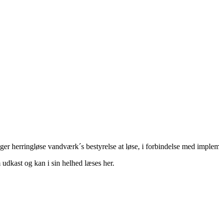
er herringløse vandværk´s bestyrelse at løse, i forbindelse med imp
dkast og kan i sin helhed læses her.